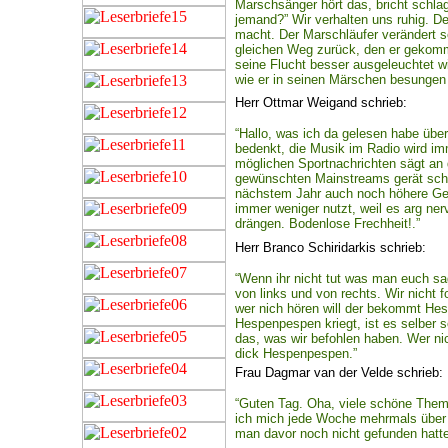
Marschsänger hört das, bricht schlag
jemand?” Wir verhalten uns ruhig. Der
macht. Der Marschläufer verändert se
gleichen Weg zurück, den er gekomme
seine Flucht besser ausgeleuchtet wi
wie er in seinen Märschen besungen 
Herr Ottmar Weigand schrieb:
“Hallo, was ich da gelesen habe übe
bedenkt, die Musik im Radio wird imm
möglichen Sportnachrichten sägt an 
gewünschten Mainstreams gerät scho
nächstem Jahr auch noch höhere Ge
immer weniger nutzt, weil es arg ner
drängen. Bodenlose Frechheit!.”
Herr Branco Schiridarkis schrieb:
“Wenn ihr nicht tut was man euch s
von links und von rechts. Wir nicht f
wer nich hören will der bekommt Hes
Hespenpespen kriegt, ist es selber
das, was wir befohlen haben. Wer nich
dick Hespenpespen.”
Frau Dagmar van der Velde schrieb:
“Guten Tag. Oha, viele schöne Theme
ich mich jede Woche mehrmals über
man davor noch nicht gefunden hatte