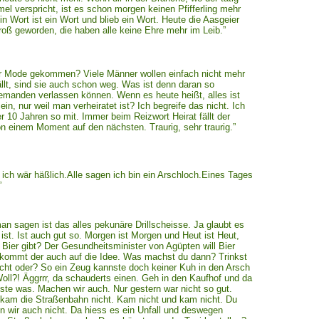
el verspricht, ist es schon morgen keinen Pfifferling mehr
n Wort ist ein Wort und blieb ein Wort. Heute die Aasgeier
groß geworden, die haben alle keine Ehre mehr im Leib.”
der Mode gekommen? Viele Männer wollen einfach nicht mehr
ällt, sind sie auch schon weg. Was ist denn daran so
jemanden verlassen können. Wenn es heute heißt, alles ist
n, nur weil man verheiratet ist? Ich begreife das nicht. Ich
r 10 Jahren so mit. Immer beim Reizwort Heirat fällt der
n einem Moment auf den nächsten. Traurig, sehr traurig.”
ich wär häßlich.Alle sagen ich bin ein Arschloch.Eines Tages
”
n sagen ist das alles pekunäre Drillscheisse. Ja glaubt es
st. Ist auch gut so. Morgen ist Morgen und Heut ist Heut,
Bier gibt? Der Gesundheitsminister von Agüpten will Bier
t kommt der auch auf die Idee. Was machst du dann? Trinkst
cht oder? So ein Zeug kannste doch keiner Kuh in den Arsch
ll?! Äggrrr, da schauderts einen. Geh in den Kaufhof und da
ste was. Machen wir auch. Nur gestern war nicht so gut.
 kam die Straßenbahn nicht. Kam nicht und kam nicht. Du
ten wir auch nicht. Da hiess es ein Unfall und deswegen