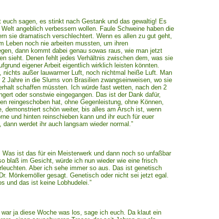
ßt euch sagen, es stinkt nach Gestank und das gewaltig! Es
e Welt angeblich verbessern wollen. Faule Schweine haben die
rn sie dramatisch verschlechtert. Wenn es allen zu gut geht,
em Leben noch nie arbeiten mussten, um ihren
iegen, dann kommt dabei genau sowas raus, wie man jetzt
en sieht. Denen fehlt jedes Verhältnis zwischen dem, was sie
fgrund eigener Arbeit eigentlich wirklich leisten könnten.
ts, nichts außer lauwarmer Luft, noch nichtmal heiße Luft. Man
 2 Jahre in die Slums von Brasilien zwangseinweisen, wo sie
erhalt schaffen müssten. Ich würde fast wetten, nach den 2
gert oder sonstwie eingegangen. Das ist der Dank dafür,
ten reingeschoben hat, ohne Gegenleistung, ohne Können,
 demonstriert schön weiter, bis alles am Arsch ist, wenn
rne und hinten reinschieben kann und ihr euch für euer
 dann werdet ihr auch langsam wieder normal.”
ie. Was ist das für ein Meisterwerk und dann noch so unfaßbar
o blaß im Gesicht, würde ich nun wieder wie eine frisch
leuchten. Aber ich sehe immer so aus. Das ist genetisch
Dr. Mönkemöller gesagt. Genetisch oder nicht sei jetzt egal.
os und das ist keine Lobhudelei.”
war ja diese Woche was los, sage ich euch. Da klaut ein