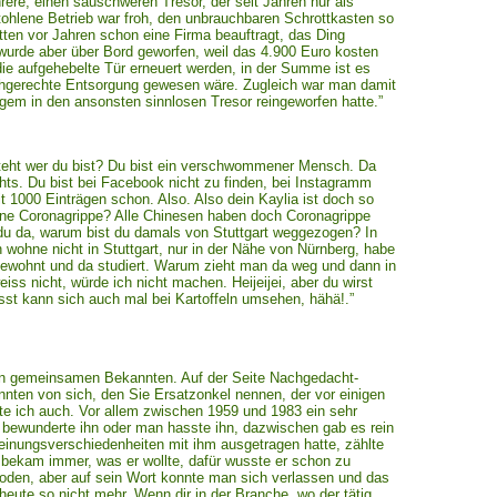
ere, einen sauschweren Tresor, der seit Jahren nur als
tohlene Betrieb war froh, den unbrauchbaren Schrottkasten so
tten vor Jahren schon eine Firma beauftragt, das Ding
wurde aber über Bord geworfen, weil das 4.900 Euro kosten
die aufgehebelte Tür erneuert werden, in der Summe ist es
 fachgerechte Entsorgung gewesen wäre. Zugleich war man damit
ngem in den ansonsten sinnlosen Tresor reingeworfen hatte.”
steht wer du bist? Du bist ein verschwommener Mensch. Da
hts. Du bist bei Facebook nicht zu finden, bei Instagramm
t 1000 Einträgen schon. Also. Also dein Kaylia ist doch so
eine Coronagrippe? Alle Chinesen haben doch Coronagrippe
u da, warum bist du damals von Stuttgart weggezogen? In
h wohne nicht in Stuttgart, nur in der Nähe von Nürnberg, habe
gewohnt und da studiert. Warum zieht man da weg und dann in
eiss nicht, würde ich nicht machen. Heijeijei, aber du wirst
st kann sich auch mal bei Kartoffeln umsehen, hähä!.”
inen gemeinsamen Bekannten. Auf der Seite Nachgedacht-
nten von sich, den Sie Ersatzonkel nennen, der vor einigen
te ich auch. Vor allem zwischen 1959 und 1983 ein sehr
 bewunderte ihn oder man hasste ihn, dazwischen gab es rein
Meinungsverschiedenheiten mit ihm ausgetragen hatte, zählte
 bekam immer, was er wollte, dafür wusste er schon zu
hoden, aber auf sein Wort konnte man sich verlassen und das
eute so nicht mehr. Wenn dir in der Branche, wo der tätig