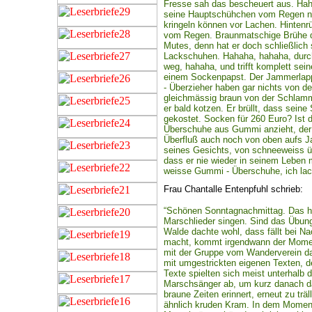
Fresse sah das bescheuert aus. Hah
seine Hauptschühchen vom Regen ni
kringeln können vor Lachen. Hintenr
vom Regen. Braunmatschige Brühe dar
Mutes, denn hat er doch schließlich
Lackschuhen. Hahaha, hahaha, durch 
weg, hahaha, und trifft komplett se
einem Sockenpapst. Der Jammerlapp
- Überzieher haben gar nichts von 
gleichmässig braun von der Schlamm
er bald kotzen. Er brüllt, dass sein
gekostet. Socken für 260 Euro? Ist 
Überschuhe aus Gummi anzieht, der 
Überfluß auch noch von oben aufs Ja
seines Gesichts, von schneeweiss übe
dass er nie wieder in seinem Leben
weisse Gummi - Überschuhe, ich lach
Frau Chantalle Entenpfuhl schrieb:
“Schönen Sonntagnachmittag. Das ha
Marschlieder singen. Sind das Übung
Walde dachte wohl, dass fällt bei N
macht, kommt irgendwann der Moment,
mit der Gruppe vom Wanderverein da n
mit umgestrickten eigenen Texten, der
Texte spielten sich meist unterhalb d
Marschsänger ab, um kurz danach da
braune Zeiten erinnert, erneut zu tr
ähnlich kruden Kram. In dem Moment t