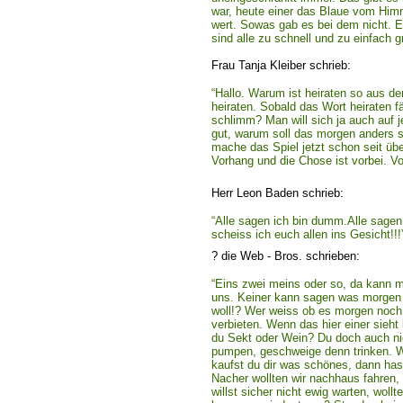
war, heute einer das Blaue vom Himm
wert. Sowas gab es bei dem nicht. Ei
sind alle zu schnell und zu einfach 
Frau Tanja Kleiber schrieb:
“Hallo. Warum ist heiraten so aus 
heiraten. Sobald das Wort heiraten f
schlimm? Man will sich ja auch auf 
gut, warum soll das morgen anders sei
mache das Spiel jetzt schon seit übe
Vorhang und die Chose ist vorbei. Vo
Herr Leon Baden schrieb:
“Alle sagen ich bin dumm.Alle sagen 
scheiss ich euch allen ins Gesicht!!!
? die Web - Bros. schrieben:
“Eins zwei meins oder so, da kann ma
uns. Keiner kann sagen was morgen i
woll!? Wer weiss ob es morgen noch 
verbieten. Wenn das hier einer sieh
du Sekt oder Wein? Du doch auch ni
pumpen, geschweige denn trinken. Wo
kaufst du dir was schönes, dann has
Nacher wollten wir nachhaus fahren,
willst sicher nicht ewig warten, woll