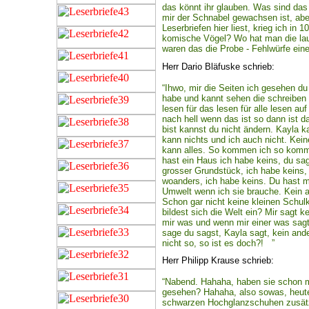
das könnt ihr glauben. Was sind das n
mir der Schnabel gewachsen ist, aber
Leserbriefen hier liest, krieg ich i
komische Vögel? Wo hat man die lauf
waren das die Probe - Fehlwürfe ein
Herr Dario Bläfuske schrieb:
“Ihwo, mir die Seiten ich gesehen d
habe und kannt sehen die schreiben 
lesen für das lesen für alle lesen 
nach hell wenn das ist so dann ist 
bist kannst du nicht ändern. Kayla k
kann nichts und ich auch nicht. Kei
kann alles. So kommen ich so komme
hast ein Haus ich habe keins, du sag
grosser Grundstück, ich habe keins
woanders, ich habe keins. Du hast m
Umwelt wenn ich sie brauche. Kein a
Schon gar nicht keine kleinen Schul
bildest sich die Welt ein? Mir sagt 
mir was und wenn mir einer was sagt 
sage du sagst, Kayla sagt, kein ande
nicht so, so ist es doch?! ”
Herr Philipp Krause schrieb:
“Nabend. Hahaha, haben sie schon 
gesehen? Hahaha, also sowas, heute
schwarzen Hochglanzschuhen zusätz