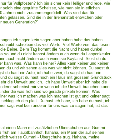
ur für Vollpfosten? Ich bin sicher kein Heiliger und rede, wie
 solch eine gequirlte Scheisse, wie man sie in etlichen
n 100 Jahren nicht zusammengerödelt. Was sind das für
en gelassen. Sind die in der Irrenanstalt entwichen oder
er neuen Generation?”
u sagen ich sagen kein sagen aber haben habe das haben
schreibt schreiben das viel Worte. Viel Worte vom das lesen
auf die Beine. Beim Tag kommt die Nacht und haben dunkel
das so und du nicht kannst ändern auch wenn du Lappenkeuler
ann auch nicht ändern auch wenn sie Kayla ist. Siest du du
ner kann was. Was kann keiner? Alles kann keiner und keiner
n du und wir sehen alles was wir nicht können. Du sagst du
st du hast ein Auto, ich habe zwei, du sagst du hast ein
, und du sagst du hast noch ein Haus mit grossem Grundstück
ehr die Umwelt und ich. Ich habe Umwelt aber ich habe die
nderer schreibst mir vor wenn ich die Umwelt brauchen kann.
kinder die was froh sind wo gerade pinkeln können. Was
keiner was ich machen was ich machen ist gut und keiner sagt
schlag ich den platt. Du hast ich habe, ich habe du hast, ich
rer sagt weil kein anderer für uns was zu sagen hat, ist das
mal einen Mann mit zusätzlichen Überschuhen aus Gummi
 früh am Hauptbahnhof, hahaha, ein Mann der auf seinen
lich weisse Gummi - Überschuhe trug. Hahaha, meine