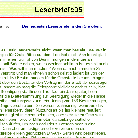
Die neuesten Leserbriefe finden Sie oben.
euler.de-n.de
 es lustig, andererseits nicht, wenn man besieht, wie weit in
en für Grabstätten auf dem Friedhof sind. Man könnt glatt
ten in einen Sumpf von Bestimmungen in dem Sie als
soll Städte geben, wo es weniger schlimm ist, es soll auch
r ist. Was will man machen? Wenn da nach immerhin 29
 verstirbt und man ohnehin schon geistig lädiert ist von der
ch mit 150 Bestimmungen für die Grabstätte herumschlagen.
 über den Bestatter den Vertrag mit der Stadt ab, sozusagen
, anderswo mag die Zeitspanne vielleicht anders sein, hier
 Beerdigung stattfinden. Erst fast ein Jahr später, beim
mir die Blättersammlung zur Beerdigung wieder in die Hände.
Friedhofsnutzungssatzung, ein Unding von 153 Bestimmungen,
Dinge vorschreiben. Sie werden wahnsinnig, wenn Sie das
liengräbern, deren Nutzungsart bis ins kleinste reguliert
enmitglied in einem schmalen, aber sehr tiefen Grab sein
schrieben, wieviel Millimeter Kantenlänge seitliche
en dürfen, um noch geduldet zu werden oder in eine
n. Dann aber am lustigsten oder verwirrensten die
hreibe 4 klein gedruckten Din-A4 - Seiten wird beschrieben,
epflanzt werden dürfen und welche nicht. Da wird u.a.