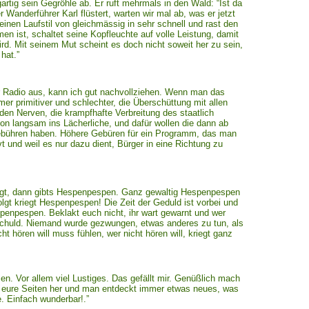
artig sein Gegröhle ab. Er ruft mehrmals in den Wald: “Ist da
 Wanderführer Karl flüstert, warten wir mal ab, was er jetzt
inen Laufstil von gleichmässig in sehr schnell und rast den
n ist, schaltet seine Kopfleuchte auf volle Leistung, damit
rd. Mit seinem Mut scheint es doch nicht soweit her zu sein,
hat.”
r Radio aus, kann ich gut nachvollziehen. Wenn man das
er primitiver und schlechter, die Überschüttung mit allen
den Nerven, die krampfhafte Verbreitung des staatlich
n langsam ins Lächerliche, und dafür wollen die dann ab
bühren haben. Höhere Gebüren für ein Programm, das man
vt und weil es nur dazu dient, Bürger in eine Richtung zu
agt, dann gibts Hespenpespen. Ganz gewaltig Hespenpespen
olgt kriegt Hespenpespen! Die Zeit der Geduld ist vorbei und
penpespen. Beklakt euch nicht, ihr wart gewarnt und wer
 schuld. Niemand wurde gezwungen, etwas anderes zu tun, als
t hören will muss fühlen, wer nicht hören will, kriegt ganz
n. Vor allem viel Lustiges. Das gefällt mir. Genüßlich mach
 eure Seiten her und man entdeckt immer etwas neues, was
. Einfach wunderbar!.”