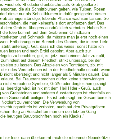
des Friedhofs Rhododendronbüsche aufs Grab gepflanzt
nsorten, die als Schnittblumen gelten, wie Tulpen, Rosen
darf diese nur als Schnittblumen in dafür geeigneten Vasen
 Grab als eigenständige, lebende Pflanze wachsen lassen. So
eschrieben, die man keinesfalls dort anpflanzen darf. Das
f dem Grab ist übrigens ausdrücklich verboten. Haben Sie
f die Idee kommt, auf dem Grab einen Christbaum
ichterketten und Schmuck; da müsste man ja erst noch einen
sen. Erdbohrungen im Bereich des Grabes, die in eine Tiefe
 strikt untersagt. Gut, dass ich das weiss, sonst hätte ich
auen lassen und nach Erdöl gebohrt. Aber auch zur
egeln zu beachten, gut, ist jetzt nach einem Jahr zu spät,
 zumindest auf diesem Friedhof, strikt untersagt, bei der
pielen zu lassen. Das Abspielen von Tonträgern, zb. mit
der / des Verstorbenen ist in der Friedhofshalle erlaubt, wenn
B nicht übersteigt und nicht länger als 5 Minuten dauert. Das
erlaubt. Bei Traueransprachen dürfen keine sittenwidrigen
nicht verbotene Symbole, Grüße oder dergleichen gezeigt
azi beerdigt wird, ist nix mit dem Heil Hitler - Gruß, auch
ng von Grabsteinen und anderen Ausstattungen ist ebenfalls an
inem Sonderblatt beiligen. Es ist untersagt, im Gesamtbereich
e Notdurft zu verrichten. Die Verwendung von
nichtungsmitteln ist verboten, auch auf den Privatgräbern.
lchen Berg an Vorschriften man um den letzten Gang
 die heutigen Bauvorschriften noch ein Klacks.”
efe hier lese, dann überkommt mich die rotierende Negerkrätze,