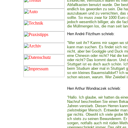
Einbrecher, vermutlich waren es mehr
Abfallkasten benutzt wurde. Der bes
endlich los geworden zu sein. Die ha
auszubauen und zu vernichten, das 
sollte. So muss zwar für 1000 Euro 
jedoch wesentlich billiger, als die
die Müllmengen los, die man seit la
Herr André Fitzthum schrieb:
“Wer seit ihr? Kanns mir sagen wo 
kann man suchen. Es findet sich nic
nicht, aber bei Goolggle und Duck mi
eine Chinesin oder nicht? Hat die k
oder nicht? Das kommt davon. Und d
Stuttgart ist es doch auch schön. Ic
beim Studium aber mal in Stuttgart 
so ein kleines Bauernstalldorf? Ich w
schon wissen, warum. Wer Zwiebel is
Herr Arthur Wondraczek schrieb:
“Hallo. Ich glaube, wir hatten da e
Nachruf beschreiben Sie einen Bekan
Jahren verstarb. Diesen Herren kann
zielstrebiger Mensch. Entweder man
gar nichts. Obwohl ich viele grobe 
ich stets zu seinen Bewunderern. Er
sorgen, notfalls auch mit rüden Met
uneingeschränkt immer. Das gibt es h