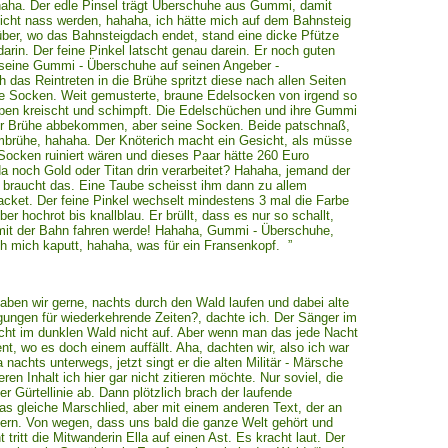
aha. Der edle Pinsel trägt Überschuhe aus Gummi, damit
cht nass werden, hahaha, ich hätte mich auf dem Bahnsteig
über, wo das Bahnsteigdach endet, stand eine dicke Pfütze
in. Der feine Pinkel latscht genau darein. Er noch guten
 seine Gummi - Überschuhe auf seinen Angeber -
das Reintreten in die Brühe spritzt diese nach allen Seiten
ine Socken. Weit gemusterte, braune Edelsocken von irgend so
en kreischt und schimpft. Die Edelschüchen und ihre Gummi
der Brühe abbekommen, aber seine Socken. Beide patschnaß,
brühe, hahaha. Der Knöterich macht ein Gesicht, als müsse
e Socken ruiniert wären und dieses Paar hätte 260 Euro
da noch Gold oder Titan drin verarbeitet? Hahaha, jemand der
braucht das. Eine Taube scheisst ihm dann zu allem
cket. Der feine Pinkel wechselt mindestens 3 mal die Farbe
r hochrot bis knallblau. Er brüllt, dass es nur so schallt,
 mit der Bahn fahren werde! Hahaha, Gummi - Überschuhe,
 mich kaputt, hahaha, was für ein Fransenkopf. ”
ben wir gerne, nachts durch den Wald laufen und dabei alte
ungen für wiederkehrende Zeiten?, dachte ich. Der Sänger im
acht im dunklen Wald nicht auf. Aber wenn man das jede Nacht
 wo es doch einem auffällt. Aha, dachten wir, also ich war
achts unterwegs, jetzt singt er die alten Militär - Märsche
en Inhalt ich hier gar nicht zitieren möchte. Nur soviel, die
er Gürtellinie ab. Dann plötzlich brach der laufende
s gleiche Marschlied, aber mit einem anderen Text, der an
ällern. Von wegen, dass uns bald die ganze Welt gehört und
ritt die Mitwanderin Ella auf einen Ast. Es kracht laut. Der