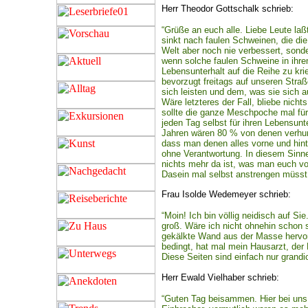
Herr Theodor Gottschalk schrieb:
“Grüße an euch alle. Liebe Leute la
sinkt nach faulen Schweinen, die di
Welt aber noch nie verbessert, sonde
wenn solche faulen Schweine in ihr
Lebensunterhalt auf die Reihe zu kr
bevorzugt freitags auf unseren Straß
sich leisten und dem, was sie sich au
Wäre letzteres der Fall, bliebe nich
sollte die ganze Meschpoche mal für
jeden Tag selbst für ihren Lebensunt
Jahren wären 80 % von denen verhun
dass man denen alles vorne und hin
ohne Verantwortung. In diesem Sinne,
nichts mehr da ist, was man euch vo
Dasein mal selbst anstrengen müsst,
Frau Isolde Wedemeyer schrieb:
“Moin! Ich bin völlig neidisch auf S
groß. Wäre ich nicht ohnehin schon s
gekälkte Wand aus der Masse hervor
bedingt, hat mal mein Hausarzt, der 
Diese Seiten sind einfach nur grandi
Herr Ewald Vielhaber schrieb:
“Guten Tag beisammen. Hier bei uns 