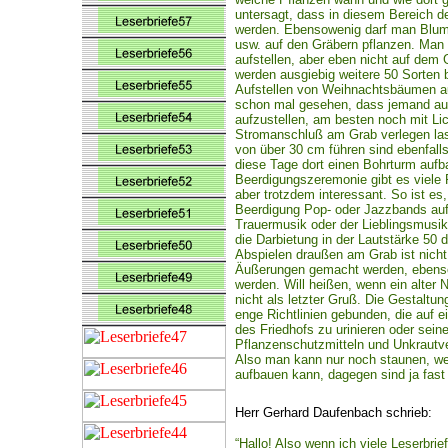
untersagt, dass in diesem Bereich 
werden. Ebensowenig darf man Blume
usw. auf den Gräbern pflanzen. Man 
aufstellen, aber eben nicht auf dem
werden ausgiebig weitere 50 Sorten b
Aufstellen von Weihnachtsbäumen au
schon mal gesehen, dass jemand au
aufzustellen, am besten noch mit L
Stromanschluß am Grab verlegen las
von über 30 cm führen sind ebenfalls
diese Tage dort einen Bohrturm aufb
Beerdigungszeremonie gibt es viele R
aber trotzdem interessant. So ist es,
Beerdigung Pop- oder Jazzbands aufs
Trauermusik oder der Lieblingsmusik 
die Darbietung in der Lautstärke 50 d
Abspielen draußen am Grab ist nicht 
Äußerungen gemacht werden, ebenso 
werden. Will heißen, wenn ein alter N
nicht als letzter Gruß. Die Gestaltu
enge Richtlinien gebunden, die auf e
des Friedhofs zu urinieren oder sein
Pflanzenschutzmitteln und Unkrautver
Also man kann nur noch staunen, we
aufbauen kann, dagegen sind ja fast
Herr Gerhard Daufenbach schrieb:
“Hallo! Also wenn ich viele Leserbri