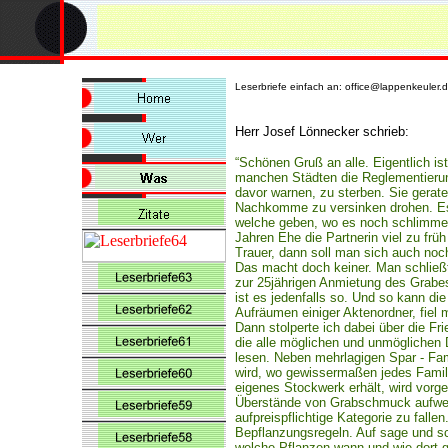
Leserbriefe einfach an: office@lappenk
Herr Josef Lönnecker schrieb:
“Schönen Gruß an alle. Eigentlich ist
manchen Städten die Reglementierung
davor warnen, zu sterben. Sie gera
Nachkomme zu versinken drohen. Es 
welche geben, wo es noch schlimme
Jahren Ehe die Partnerin viel zu früh
Trauer, dann soll man sich auch no
Das macht doch keiner. Man schließt
zur 25jährigen Anmietung des Grabes
ist es jedenfalls so. Und so kann die
Aufräumen einiger Aktenordner, fiel 
Dann stolperte ich dabei über die 
die alle möglichen und unmöglichen 
lesen. Neben mehrlagigen Spar - Fami
wird, wo gewissermaßen jedes Famili
eigenes Stockwerk erhält, wird vorge
Überstände von Grabschmuck aufweis
aufpreispflichtige Kategorie zu falle
Bepflanzungsregeln. Auf sage und sc
welche Pflanzen wann und wie dort g